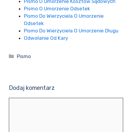
Pismo O Umorzenie Kosztów Sądowych
Pismo O Umorzenie Odsetek
Pismo Do Wierzyciela O Umorzenie
Odsetek
Pismo Do Wierzyciela O Umorzenie Długu
Odwołanie Od Kary
Kategorie
Pismo
Dodaj komentarz
Komentarz