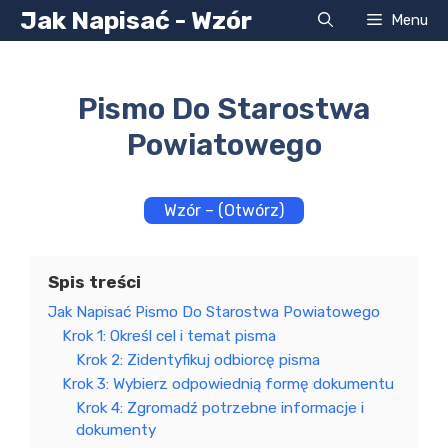
Przejdź
Jak Napisać - Wzór
Menu
do
treści
Pismo Do Starostwa
Powiatowego
Wzór – (Otwórz)
Spis treści
Jak Napisać Pismo Do Starostwa Powiatowego
Krok 1: Określ cel i temat pisma
Krok 2: Zidentyfikuj odbiorcę pisma
Krok 3: Wybierz odpowiednią formę dokumentu
Krok 4: Zgromadź potrzebne informacje i
dokumenty