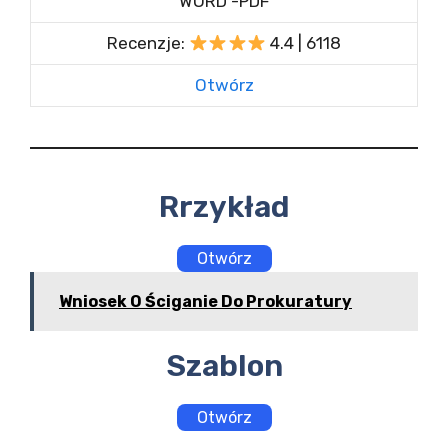
WORD -PDF
Recenzje:
4.4 | 6118
Otwórz
Rrzykład
Otwórz
Wniosek O Ściganie Do Prokuratury
Szablon
Otwórz