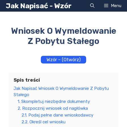
Przejdź
Jak Napisać - Wzór
Menu
do
treści
Wniosek O Wymeldowanie
Z Pobytu Stałego
Wzór – (Otwórz)
Spis treści
Jak Napisać Wniosek O Wymeldowanie Z Pobytu
Stałego
1. Skompletuj niezbędne dokumenty
2. Rozpocznij wniosek od nagłówka
2.1. Podaj pełne dane wnioskodawcy
2.2. Określ cel wniosku