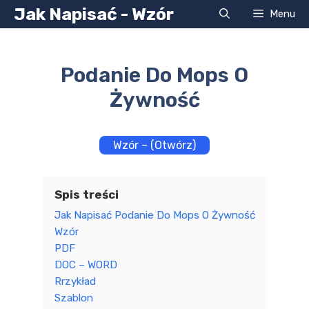
Przejdź
Jak Napisać - Wzór
Menu
do
treści
Podanie Do Mops O
Żywność
Wzór – (Otwórz)
Spis treści
Jak Napisać Podanie Do Mops O Żywność
Wzór
PDF
DOC – WORD
Rrzykład
Szablon