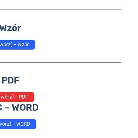
Wzór
wórz) – Wzór
PDF
twórz) – PDF
 – WORD
wórz) – WORD