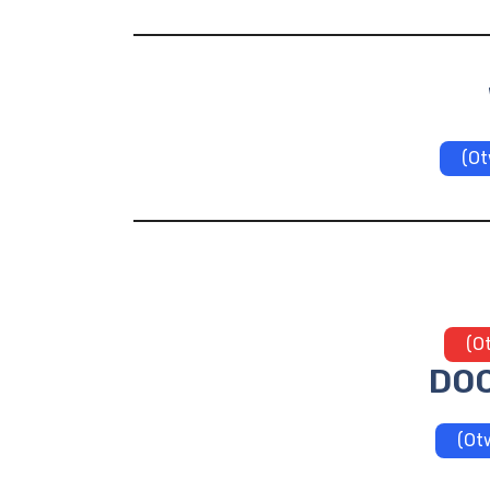
(Ot
(O
DOC
(Ot