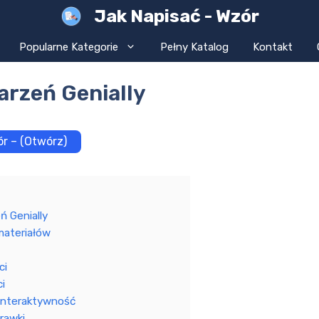
Jak Napisać - Wzór
Popularne Kategorie
Pełny Katalog
Kontakt
arzeń Genially
r – (Otwórz)
ń Genially
materiałów
ci
i
i interaktywność
prawki