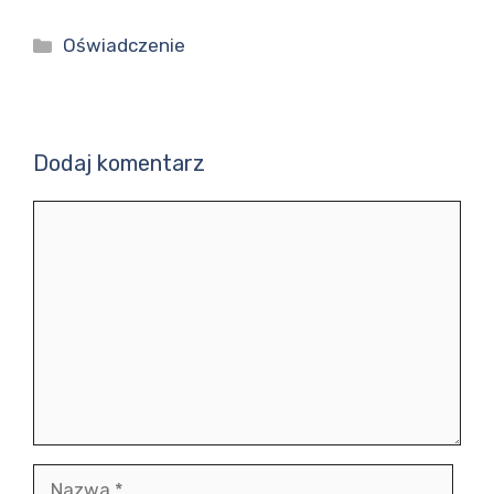
Kategorie
Oświadczenie
Dodaj komentarz
Komentarz
Nazwa