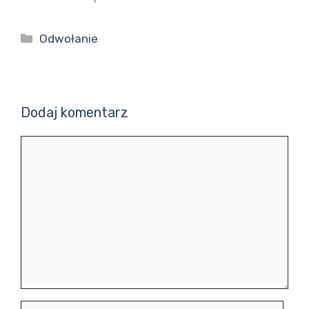
Kategorie
Odwołanie
Dodaj komentarz
Komentarz
Nazwa