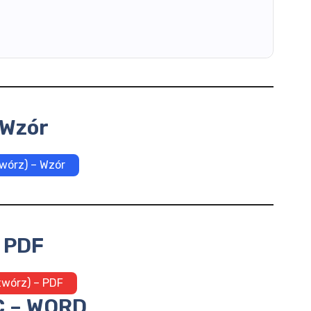
Wzór
wórz) – Wzór
PDF
twórz) – PDF
 – WORD