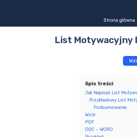
Przejdź
do
treści
Strona główna
List Motywacyjny 
Wzó
Spis treści
Jak Napisać List Motyw
Przykładowy List Mot
Podsumowanie:
Wzór
PDF
DOC – WORD
Rrzykład