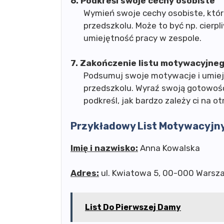
6. Podkreśl swoje cechy osobiste
Wymień swoje cechy osobiste, któ
przedszkolu. Może to być np. cierp
umiejętność pracy w zespole.
7. Zakończenie listu motywacyjne
Podsumuj swoje motywacje i umiej
przedszkolu. Wyraź swoją gotowość 
podkreśl, jak bardzo zależy ci na ot
Przykładowy List Motywacyjny
Imię i nazwisko:
Anna Kowalska
Adres:
ul. Kwiatowa 5, 00-000 Warsz
List Do Pierwszej Damy