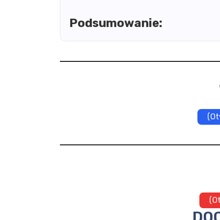
Podsumowanie:
(Ot
(O
DOC