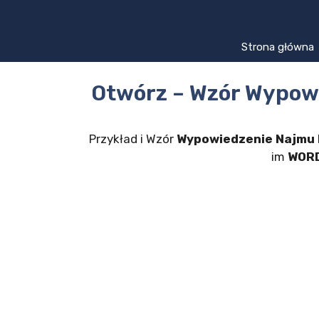
Przejdź
do
treści
Strona główna
Otwórz – Wzór Wypow
Przykład i Wzór
Wypowiedzenie Najmu 
im
WORD