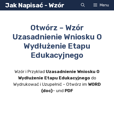
Przejdź
Jak Napisać - Wzór
Menu
do
treści
Otwórz – Wzór
Uzasadnienie Wniosku O
Wydłużenie Etapu
Edukacyjnego
Wzór i Przykład
Uzasadnienie Wniosku O
Wydłużenie Etapu Edukacyjnego
do
Wydrukować i Uzupełnić – Otwórz im
WORD
(doc)
– und
PDF