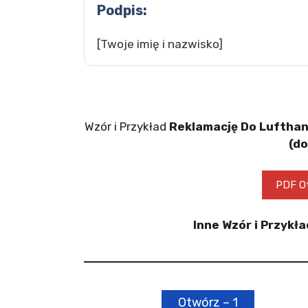
Podpis:
[Twoje imię i nazwisko]
Wzór i Przykład
Reklamację Do Luftha
(do
PDF Ot
Inne Wzór i Przykł
Otwórz – 1