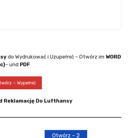
nsy
do Wydrukować i Uzupełnić – Otwórz im
WORD
c)
– und
PDF
wórz – Wypełnić
ad Reklamację Do Lufthansy
Otwórz – 2