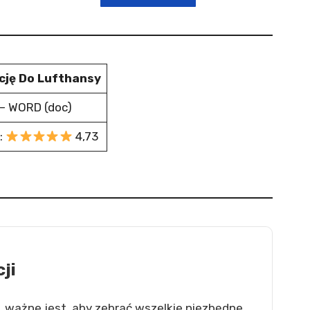
cję Do Lufthansy
– WORD (doc)
:
4,73
ji
, ważne jest, aby zebrać wszelkie niezbędne