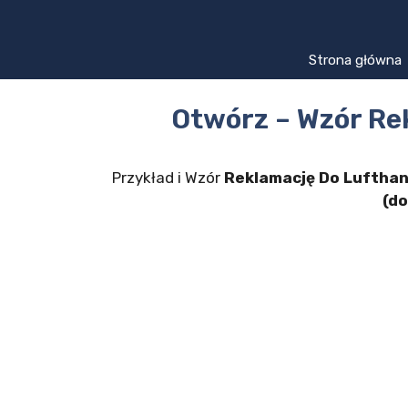
Przejdź
do
treści
Strona główna
Otwórz – Wzór Re
Przykład i Wzór
Reklamację Do Luftha
(do