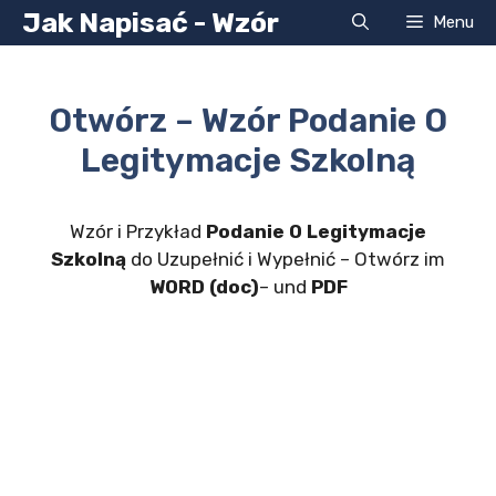
Przejdź
Jak Napisać - Wzór
Menu
do
treści
Otwórz – Wzór Podanie O
Legitymacje Szkolną
Wzór i Przykład
Podanie O Legitymacje
Szkolną
do Uzupełnić i Wypełnić – Otwórz im
WORD (doc)
– und
PDF