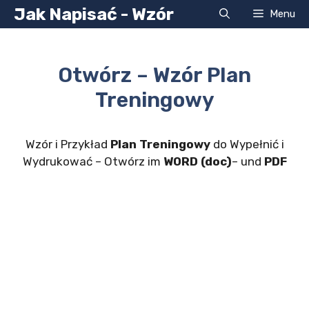
Przejdź
Jak Napisać - Wzór
Menu
do
treści
Otwórz – Wzór Plan
Treningowy
Wzór i Przykład
Plan Treningowy
do Wypełnić i
Wydrukować – Otwórz im
WORD (doc)
– und
PDF