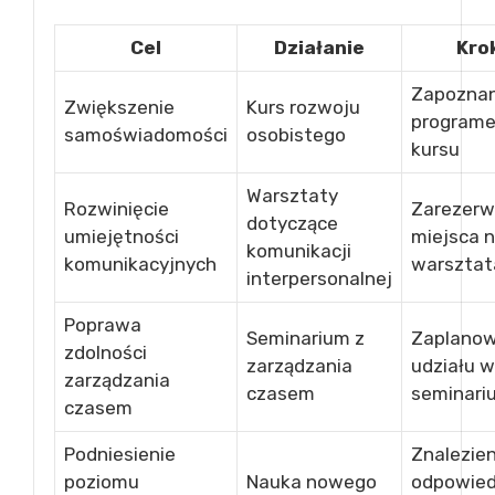
Cel
Działanie
Krok
Zapoznani
Zwiększenie
Kurs rozwoju
program
samoświadomości
osobistego
kursu
Warsztaty
Rozwinięcie
Zarezer
dotyczące
umiejętności
miejsca 
komunikacji
komunikacyjnych
warsztat
interpersonalnej
Poprawa
Seminarium z
Zaplanow
zdolności
zarządzania
udziału w
zarządzania
czasem
seminari
czasem
Podniesienie
Znalezien
poziomu
Nauka nowego
odpowied