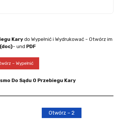
iegu Kary
do Wypełnić i Wydrukować – Otwórz im
(doc)
– und
PDF
wórz – Wypełnić
Pismo Do Sądu O Przebiegu Kary
Otwórz – 2