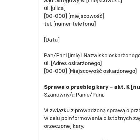
Sąd Okręgowy w [miejscowość]
ul. [ulica]
[00-000] [miejscowość]
tel. [numer telefonu]
[Data]
Pan/Pani [Imię i Nazwisko oskarżonego
ul. [Adres oskarżonego]
[00-000] [Miejscowość oskarżonego]
Sprawa o przebieg kary – akt. K [n
Szanowny/a Panie/Pani,
W związku z prowadzoną sprawą o prz
w celu poinformowania o istotnych z
orzeczonej kary.