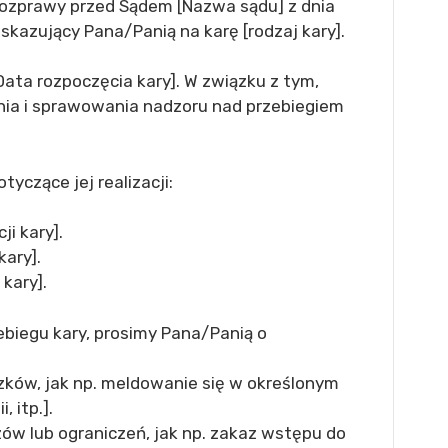
rozprawy przed Sądem [Nazwa sądu] z dnia
skazujący Pana/Panią na karę [rodzaj kary].
Data rozpoczęcia kary]. W związku z tym,
ia i sprawowania nadzoru nad przebiegiem
czące jej realizacji:
ji kary].
kary].
 kary].
biegu kary, prosimy Pana/Panią o
ków, jak np. meldowanie się w określonym
, itp.].
ów lub ograniczeń, jak np. zakaz wstępu do