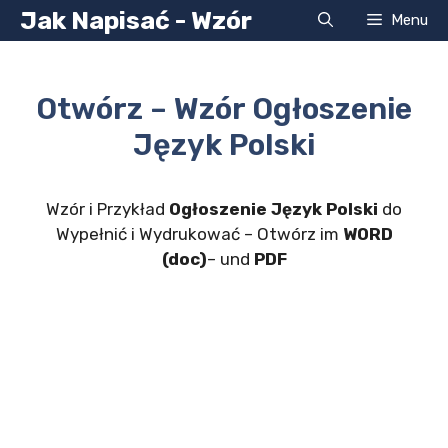
Przejdź
Jak Napisać - Wzór
Menu
do
treści
Otwórz – Wzór Ogłoszenie
Język Polski
Wzór i Przykład
Ogłoszenie Język Polski
do
Wypełnić i Wydrukować – Otwórz im
WORD
(doc)
– und
PDF