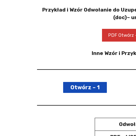
Przykład i Wzór
Odwołanie
do Uzupe
(doc)
– 
PDF Otwórz 
Inne Wzór i Przy
Otwórz – 1
Odwoł