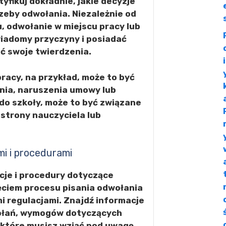
tyfikuj dokładnie, jakie decyzje
zeby odwołania. Niezależnie od
u, odwołanie w miejscu pracy lub
wiadomy przyczyny i posiadać
ć swoje twierdzenia.
racy, na przykład, może to być
nia, naruszenia umowy lub
do szkoły, może to być związane
strony nauczyciela lub
mi i procedurami
cje i procedury dotyczące
ęciem procesu pisania odwołania
mi regulacjami. Znajdź informacje
ołań, wymogów dotyczących
 które musisz wziąć pod uwagę.