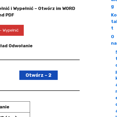
g
łnić i Wypełnić – Otwórz im
WORD
und
PDF
Ko
ta
t
– Wypełnić
O
na
kład Odwołanie
Otwórz – 2
anie