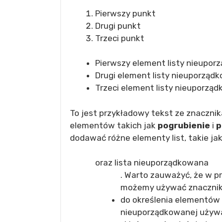
Pierwszy punkt
Drugi punkt
Trzeci punkt
Pierwszy element listy nieupor
Drugi element listy nieuporząd
Trzeci element listy nieuporzą
To jest przykładowy tekst ze znaczni
elementów takich jak
pogrubienie
i
p
dodawać różne elementy list, takie ja
oraz lista nieuporządkowana
. Warto zauważyć, że w p
możemy używać znaczni
do określenia elementów l
nieuporządkowanej używ