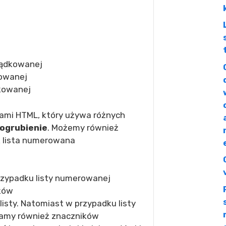
ządkowanej
kowanej
dkowanej
kami HTML, który używa różnych
ogrubienie
. Możemy również
k lista numerowana
rzypadku listy numerowanej
ków
isty. Natomiast w przypadku listy
amy również znaczników