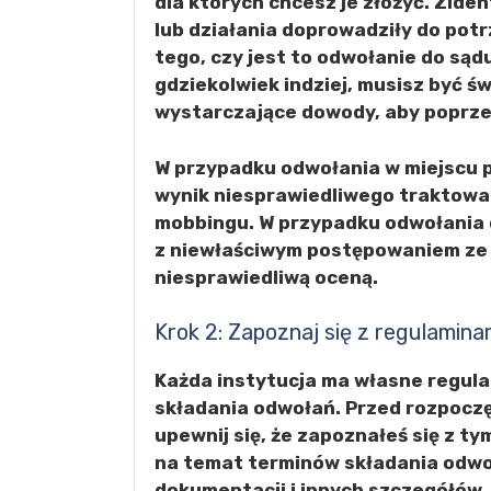
dla których chcesz je złożyć. Ziden
lub działania doprowadziły do potr
tego, czy jest to odwołanie do sąd
gdziekolwiek indziej, musisz być ś
wystarczające dowody, aby poprze
W przypadku odwołania w miejscu p
wynik niesprawiedliwego traktowa
mobbingu. W przypadku odwołania 
z niewłaściwym postępowaniem ze 
niesprawiedliwą oceną.
Krok 2: Zapoznaj się z regulamina
Każda instytucja ma własne regula
składania odwołań. Przed rozpocz
upewnij się, że zapoznałeś się z ty
na temat terminów składania odw
dokumentacji i innych szczegółów,