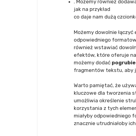
. Możemy również dodawać
jak na przykład
co daje nam dużą czcionk
Możemy dowolnie łączyć 
odpowiedniego formatowa
również wstawiać dowolny
efektów, które oferuje n
możemy dodać
pogrubie
fragmentów tekstu, aby j
Warto pamiętać, że używ
kluczowe dla tworzenia s
umożliwia określenie stru
korzystania z tych eleme
miałyby odpowiedniego fo
znacznie utrudniałoby ich