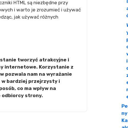
aczniki HTML są niezbędne przy
owych i warto je zrozumieć i używać
dząc, jak używać różnych
 stanie tworzyć atrakcyjne i
y internetowe. Korzystanie z
w pozwala nam na wyrażanie
 w bardziej przejrzysty i
posób, co ma wpływ na
 odbiorcy strony.
Pe
ny
Ka
al