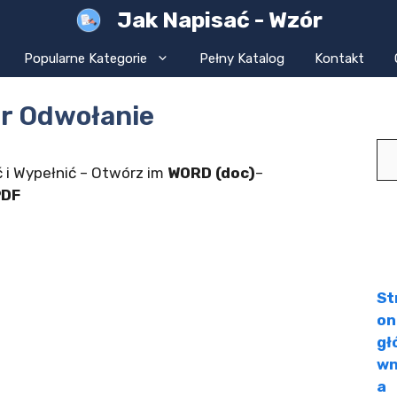
Jak Napisać - Wzór
Popularne Kategorie
Pełny Katalog
Kontakt
r Odwołanie
Sz
 i Wypełnić – Otwórz im
WORD (doc)
–
PDF
St
on
gł
w
a