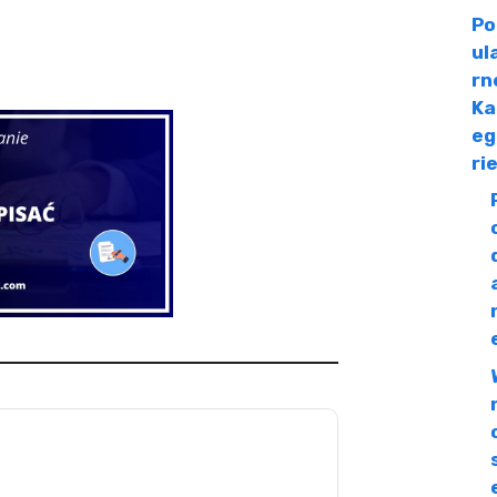
Po
ul
rn
Ka
eg
ri