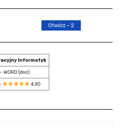
Otwórz – 2
wacyjny Informatyk
– WORD (doc)
:
4,90