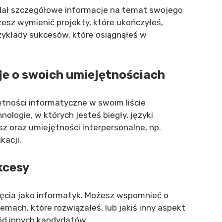
odał szczegółowe informacje na temat swojego
esz wymienić projekty, które ukończyłeś,
zykłady sukcesów, które osiągnąłeś w
je o swoich umiejętnościach
ętności informatyczne w swoim liście
logie, w których jesteś biegły, języki
z oraz umiejętności interpersonalne, np.
kacji.
kcesy
ięcia jako informatyk. Możesz wspomnieć o
emach, które rozwiązałeś, lub jakiś inny aspekt
ród innych kandydatów.