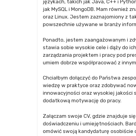
językach, takich jak Java, C++ i Pyth
jak MySQL i MongoDB. Mam również z
oraz Linux. Jestem zaznajomiony z taki
powszechnie używane w branży infor
Ponadto, jestem zaangażowanym i zd
stawia sobie wysokie cele i dąży do i
zarządzania projektem i pracy pod pr
umiem dobrze współpracować z innymi
Chciałbym dołączyć do Państwa zespoł
wiedzę w praktyce oraz zdobywać now
innowacyjności oraz wysokiej jakości 
dodatkową motywację do pracy.
Załączam swoje CV, gdzie znajduje si
doświadczeniu i umiejętnościach. Ba
omówić swoją kandydaturę osobiście 