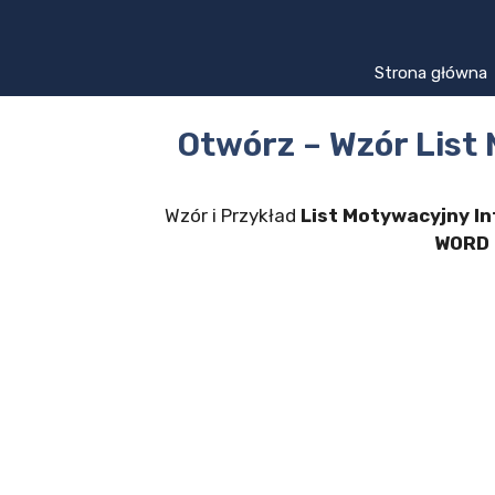
Przejdź
do
treści
Strona główna
Otwórz – Wzór List
Wzór i Przykład
List Motywacyjny I
WORD 