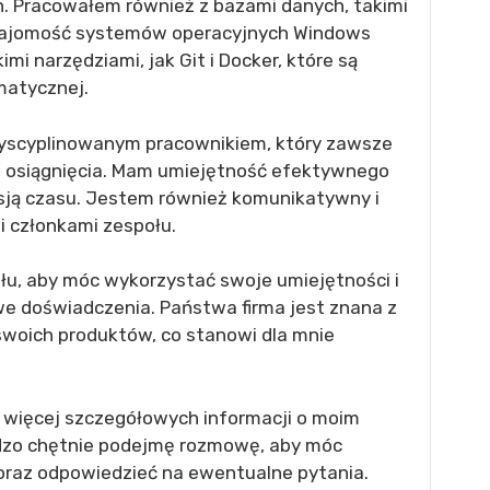
on. Pracowałem również z bazami danych, takimi
najomość systemów operacyjnych Windows
mi narzędziami, jak Git i Docker, które są
matycznej.
yscyplinowanym pracownikiem, który zawsze
ch osiągnięcia. Mam umiejętność efektywnego
esją czasu. Jestem również komunikatywny i
 członkami zespołu.
u, aby móc wykorzystać swoje umiejętności i
e doświadczenia. Państwa firma jest znana z
swoich produktów, co stanowi dla mnie
ę więcej szczegółowych informacji o moim
rdzo chętnie podejmę rozmowę, aby móc
oraz odpowiedzieć na ewentualne pytania.