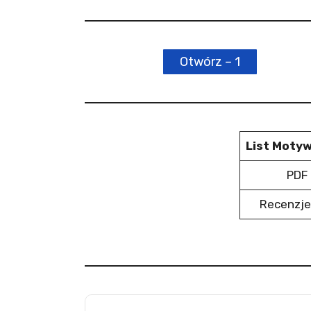
Otwórz – 1
List Moty
PDF 
Recenzje