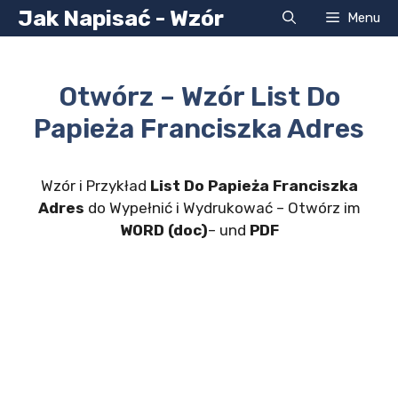
Przejdź
Jak Napisać - Wzór
Menu
do
treści
Otwórz – Wzór List Do
Papieża Franciszka Adres
Wzór i Przykład
List Do Papieża Franciszka
Adres
do Wypełnić i Wydrukować – Otwórz im
WORD (doc)
– und
PDF