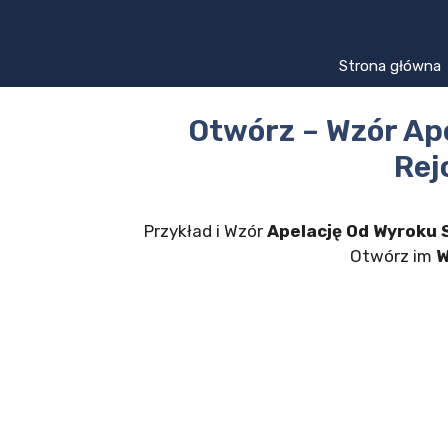
Przejdź
do
treści
Strona główna
Otwórz – Wzór Ap
Rej
Przykład i Wzór
Apelację Od Wyroku
Otwórz im
W