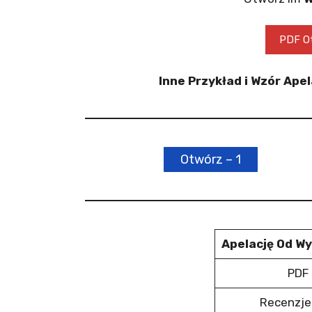
PDF Ot
Inne Przykład i Wzór Ap
Otwórz – 1
Apelację Od W
PDF 
Recenzje