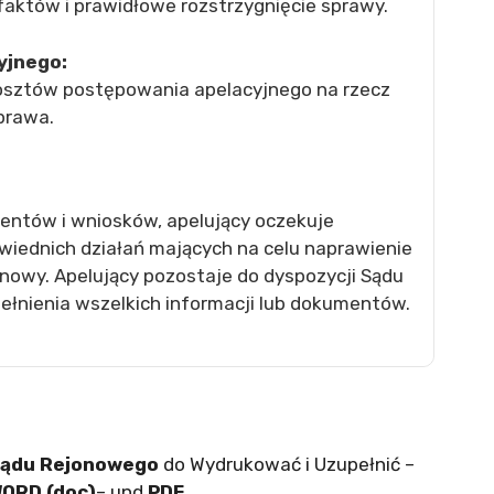
aktów i prawidłowe rozstrzygnięcie sprawy.
yjnego:
kosztów postępowania apelacyjnego na rzecz
prawa.
ntów i wniosków, apelujący oczekuje
owiednich działań mających na celu naprawienie
nowy. Apelujący pozostaje do dyspozycji Sądu
upełnienia wszelkich informacji lub dokumentów.
Sądu Rejonowego
do Wydrukować i Uzupełnić –
ORD (doc)
– und
PDF