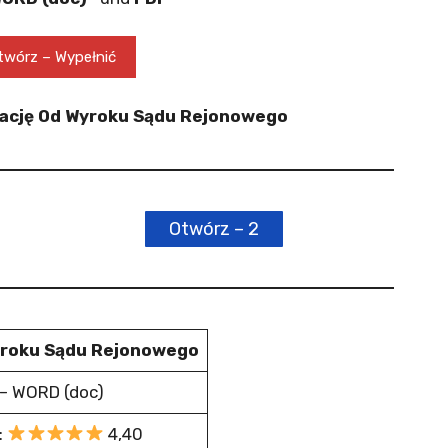
wórz – Wypełnić
elację Od Wyroku Sądu Rejonowego
Otwórz – 2
yroku Sądu Rejonowego
– WORD (doc)
:
4,40